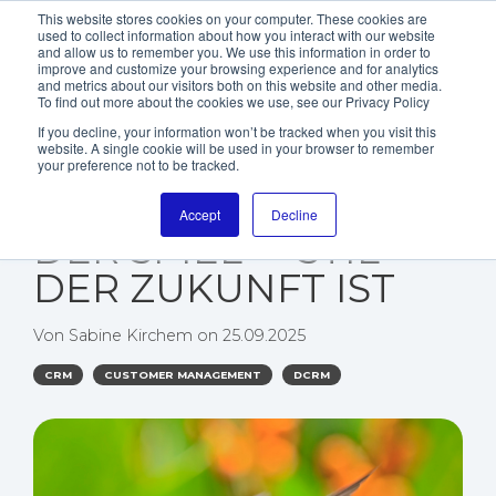
This website stores cookies on your computer. These cookies are
used to collect information about how you interact with our website
and allow us to remember you. We use this information in order to
improve and customize your browsing experience and for analytics
and metrics about our visitors both on this website and other media.
To find out more about the cookies we use, see our Privacy Policy
If you decline, your information won’t be tracked when you visit this
website. A single cookie will be used in your browser to remember
WARUM TRIGGER-
your preference not to be tracked.
BASED MARKETING
Accept
Decline
DER SPIEL- STIL
DER ZUKUNFT IST
Von
Sabine Kirchem
on
25.09.2025
CRM
CUSTOMER MANAGEMENT
DCRM