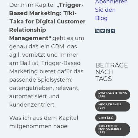
Abonnieren
Denn im Kapitel
„Trigger-
Sie den
Based Marketing: Tiki-
Blog
Taka for Digital Customer
Relationship
Management“
geht es um
genau das: ein CRM, das
agil, vernetzt und immer
am Ball ist. Trigger-Based
BEITRÄGE
Marketing bietet dafür das
NACH
TAGS
passende Spielsystem:
datengetrieben, relevant,
DIGITALISIERUNG
automatisiert und
(66)
kundenzentriert.
MEGATRENDS
(27)
Was ich aus dem Kapitel
CRM
(22)
mitgenommen habe:
CUSTOMER
MANAGEMENT
(22)