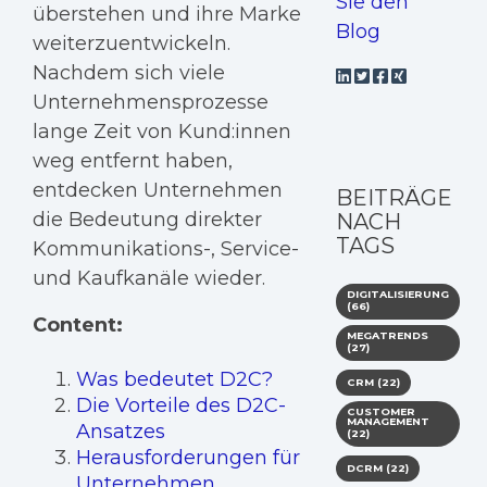
Sie den
überstehen und ihre Marke
Blog
weiterzuentwickeln.
Nachdem sich viele
Unternehmensprozesse
lange Zeit von Kund:innen
weg entfernt haben,
entdecken Unternehmen
BEITRÄGE
die Bedeutung direkter
NACH
TAGS
Kommunikations-, Service-
und Kaufkanäle wieder.
DIGITALISIERUNG
(66)
Content:
MEGATRENDS
(27)
Was bedeutet D2C?
CRM
(22)
Die Vorteile des D2C-
CUSTOMER
MANAGEMENT
Ansatzes
(22)
Herausforderungen für
DCRM
(22)
Unternehmen