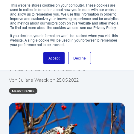
This website stores cookies on your computer. These cookies are
used to collect information about how you interact with our website
and allow us to remember you. We use this information in order to
improve and customize your browsing experience and for analytics
and metrics about our visitors both on this website and other media.
To find out more about the cookies we use, see our Privacy Policy
If you decline, your information won’t be tracked when you visit this
website. A single cookie will be used in your browser to remember
D2C: WIE NAH SIND
your preference not to be tracked.
SIE IHREN
Accept
Decline
KUND:INNEN?
Von
Juliane Waack
on
25.05.2022
MEGATRENDS