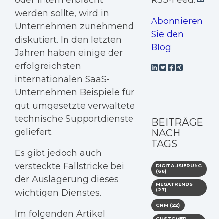
oder intern erbracht
RSS-Feed:
werden sollte, wird in
Abonnieren
Unternehmen zunehmend
Sie den
diskutiert. In den letzten
Blog
Jahren haben einige der
erfolgreichsten
internationalen SaaS-
Unternehmen Beispiele für
gut umgesetzte verwaltete
technische Supportdienste
BEITRÄGE
geliefert.
NACH
TAGS
Es gibt jedoch auch
versteckte Fallstricke bei
DIGITALISIERUNG
(66)
der Auslagerung dieses
MEGATRENDS
(27)
wichtigen Dienstes.
CRM
(22)
Im folgenden Artikel
CUSTOMER