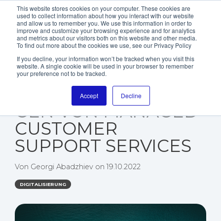
This website stores cookies on your computer. These cookies are
used to collect information about how you interact with our website
and allow us to remember you. We use this information in order to
improve and customize your browsing experience and for analytics
and metrics about our visitors both on this website and other media.
To find out more about the cookies we use, see our Privacy Policy
If you decline, your information won’t be tracked when you visit this
website. A single cookie will be used in your browser to remember
VORTEILE UND
your preference not to be tracked.
HERAUSFORDERUN
Accept
Decline
GEN VON MANAGED
CUSTOMER
SUPPORT SERVICES
Von
Georgi Abadzhiev
on
19.10.2022
DIGITALISIERUNG