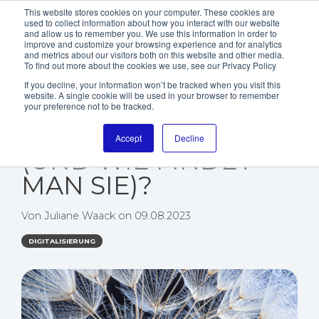
This website stores cookies on your computer. These cookies are
used to collect information about how you interact with our website
and allow us to remember you. We use this information in order to
improve and customize your browsing experience and for analytics
and metrics about our visitors both on this website and other media.
To find out more about the cookies we use, see our Privacy Policy
If you decline, your information won’t be tracked when you visit this
website. A single cookie will be used in your browser to remember
WAS KANN EINE
your preference not to be tracked.
GUTE BI-LÖSUNG
Accept
Decline
(UND WIE FINDET
MAN SIE)?
Von
Juliane Waack
on
09.08.2023
DIGITALISIERUNG