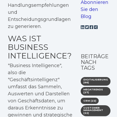
Abonnieren
Handlungsempfehlungen
Sie den
und
Blog
Entscheidungsgrundlagen
zu generieren.
WAS IST
BUSINESS
INTELLIGENCE?
BEITRÄGE
NACH
"Business Intelligence",
TAGS
also die
"Geschäftsintelligenz"
DIGITALISIERUNG
(66)
umfasst das Sammeln,
MEGATRENDS
Auswerten und Darstellen
(27)
von Geschäftsdaten, um
CRM
(22)
daraus Erkenntnisse zu
CUSTOMER
MANAGEMENT
(22)
gewinnen und strategische