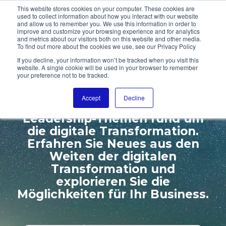
This website stores cookies on your computer. These cookies are
used to collect information about how you interact with our website
and allow us to remember you. We use this information in order to
improve and customize your browsing experience and for analytics
and metrics about our visitors both on this website and other media.
To find out more about the cookies we use, see our Privacy Policy
WILLKOMMEN ZUR
If you decline, your information won’t be tracked when you visit this
website. A single cookie will be used in your browser to remember
DIGITALL GALAXY
your preference not to be tracked.
Accept
Decline
Wir beschäftigen uns mit den
Leadership-Themen rund um
die digitale Transformation.
Erfahren Sie Neues aus den
Weiten der digitalen
Transformation und
explorieren Sie die
Möglichkeiten für Ihr Business.