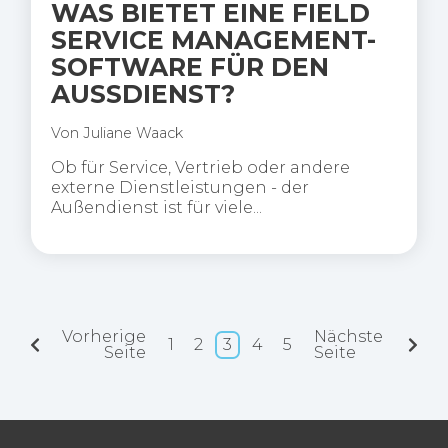
WAS BIETET EINE FIELD
SERVICE MANAGEMENT-
SOFTWARE FÜR DEN
AUSSDIENST?
Von
Juliane Waack
Ob für Service, Vertrieb oder andere
externe Dienstleistungen - der
Außendienst ist für viele...
Vorherige
Nächste
1
2
3
4
5
Seite
Seite