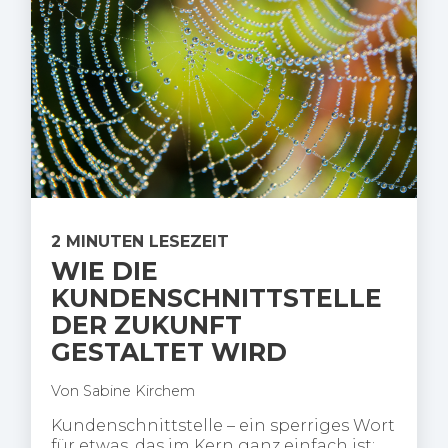
2 MINUTEN LESEZEIT
WIE DIE
KUNDENSCHNITTSTELLE
DER ZUKUNFT
GESTALTET WIRD
Von
Sabine Kirchem
Kundenschnittstelle – ein sperriges Wort
für etwas, das im Kern ganz einfach ist: