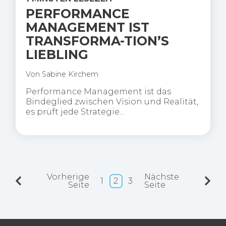
PERFORMANCE
MANAGEMENT IST
TRANSFORMA-TION’S
LIEBLING
Von
Sabine Kirchem
Performance Management ist das
Bindeglied zwischen Vision und Realität,
es prüft jede Strategie...
Vorherige
Nächste
1
2
3
Seite
Seite