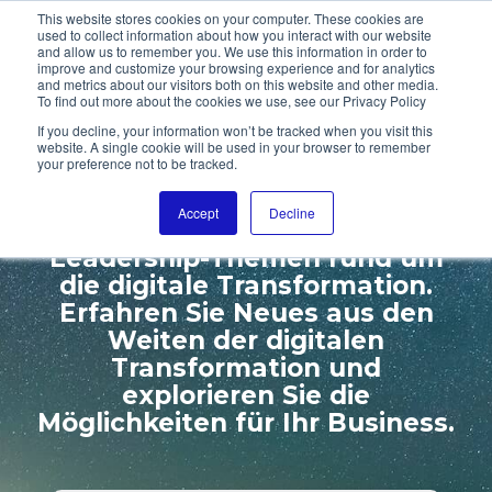
This website stores cookies on your computer. These cookies are
used to collect information about how you interact with our website
and allow us to remember you. We use this information in order to
improve and customize your browsing experience and for analytics
and metrics about our visitors both on this website and other media.
To find out more about the cookies we use, see our Privacy Policy
WILLKOMMEN ZUR
If you decline, your information won’t be tracked when you visit this
website. A single cookie will be used in your browser to remember
DIGITALL GALAXY
your preference not to be tracked.
Accept
Decline
Wir beschäftigen uns mit den
Leadership-Themen rund um
die digitale Transformation.
Erfahren Sie Neues aus den
Weiten der digitalen
Transformation und
explorieren Sie die
Möglichkeiten für Ihr Business.